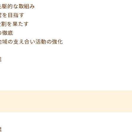
先駆的な取組み
営を目指す
役割を果たす
の徹底
地域の支え合い活動の強化
進
業