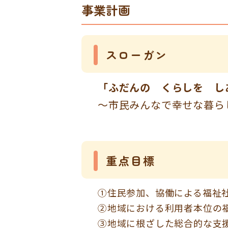
事業計画
スローガン
「ふだんの くらしを し
～市民みんなで幸せな暮ら
重点目標
①住民参加、協働による福祉
②地域における利用者本位の
③地域に根ざした総合的な支