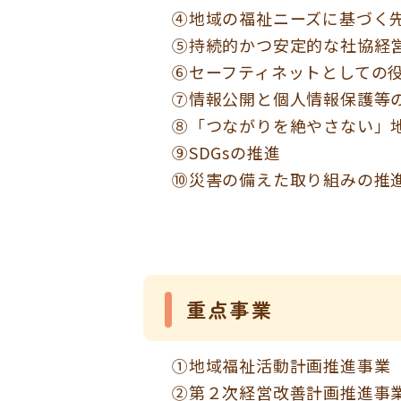
④地域の福祉ニーズに基づく
⑤持続的かつ安定的な社協経
⑥セーフティネットとしての
⑦情報公開と個人情報保護等
⑧「つながりを絶やさない」
⑨SDGsの推進
⑩災害の備えた取り組みの推
重点事業
①地域福祉活動計画推進事業
②第２次経営改善計画推進事