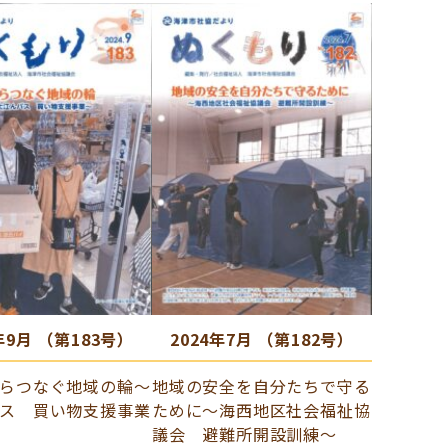
年9月 （第183号）
2024年7月 （第182号）
らつなぐ地域の輪～
地域の安全を自分たちで守る
ス 買い物支援事業
ために～海西地区社会福祉協
議会 避難所開設訓練～