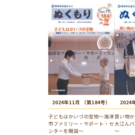
2024年11月 （第184号）
2024
子どもはかいづの宝物～海津
買い物か
市ファミリー・サポート・セ
大江んバ
ンターを開設～
～